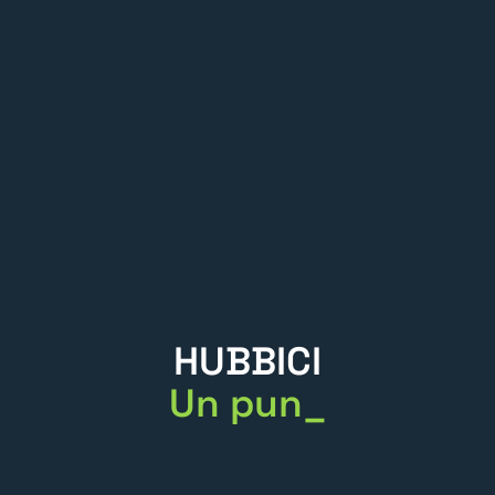
HUBBICI
Un punto di r
_