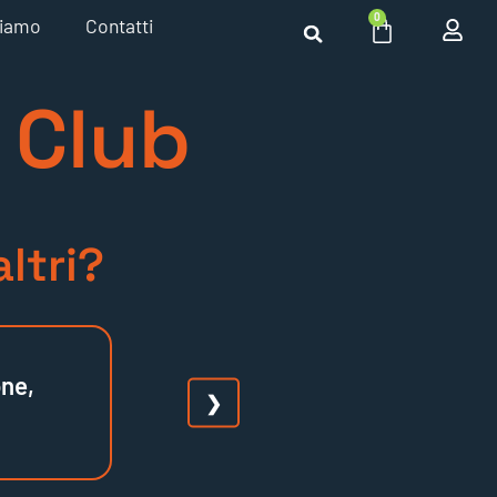
0
siamo
Contatti
 Club
ltri?
one,
❯