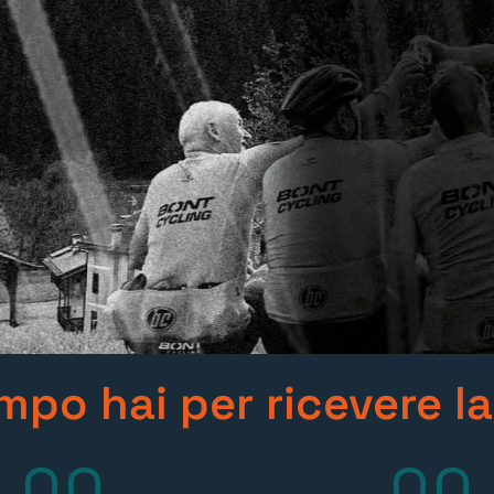
po hai per ricevere l
00
00