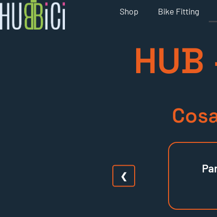
Shop
Bike Fitting
HUB 
Cosa
Par
❮