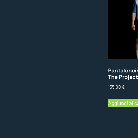
Pantaloncin
The Project
155,00
€
Aggiungi al c