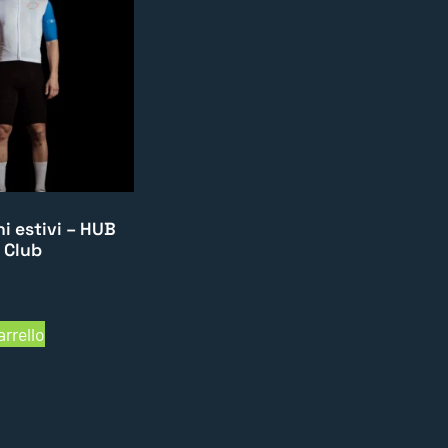
i estivi – HUB
 Club
arrello