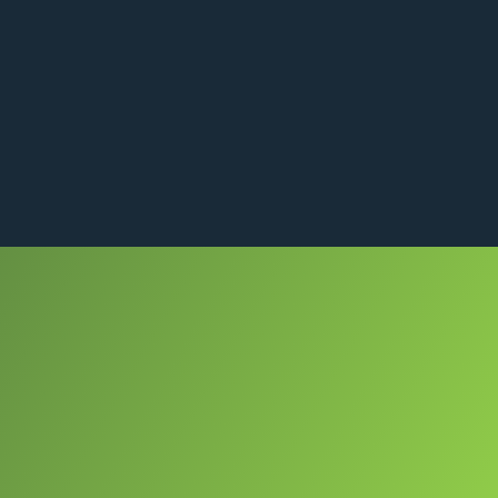
0
siamo
Contatti