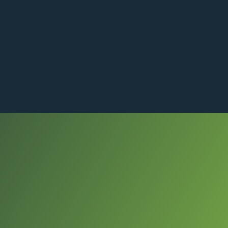
HUB – The Project Club
Eventi & Hubventure
Chi 