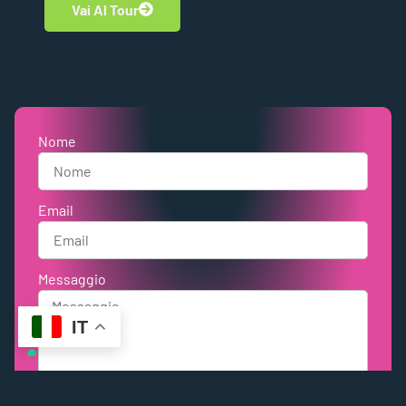
Nome
Email
Messaggio
Invia
IT
Sei alla ricerca di un'esperienza su
misura?