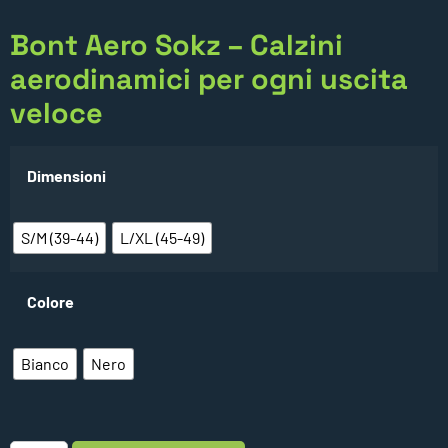
Bont Aero Sokz – Calzini
aerodinamici per ogni uscita
veloce
Dimensioni
S/M (39-44)
L/XL (45-49)
Colore
Bianco
Nero