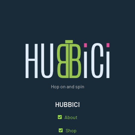
Hop on and spin
HUBBICI
About
Shop