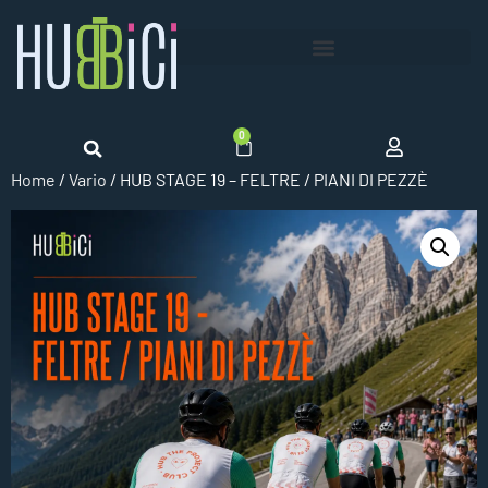
0
Home
/
Vario
/ HUB STAGE 19 – FELTRE / PIANI DI PEZZÈ