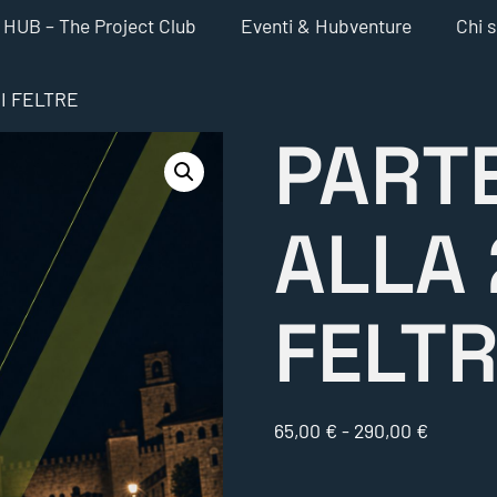
HUB – The Project Club
Eventi & Hubventure
Chi 
I FELTRE
PART
ALLA 
FELT
65,00
€
-
290,00
€