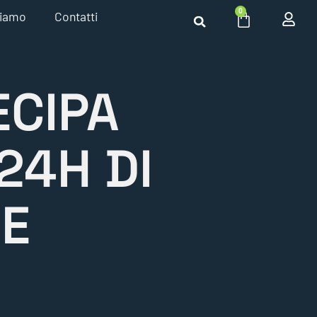
0
siamo
Contatti
ECIPA
24H DI
RE