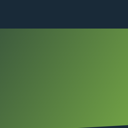
HUB – The Project Club
Eventi & Hubventure
Chi 