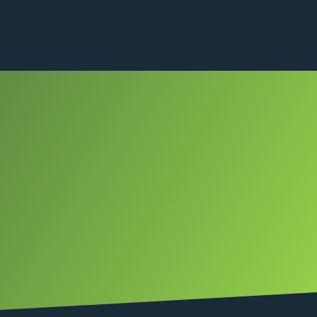
0
siamo
Contatti