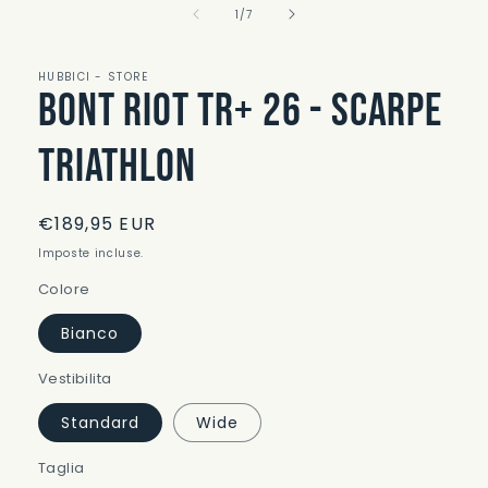
su
multimediali
1
/
7
1
in
finestra
HUBBICI - STORE
modale
Bont Riot TR+ 26 - Scarpe
Triathlon
Prezzo
€189,95 EUR
di
Imposte incluse.
listino
Colore
Bianco
Vestibilita
Standard
Wide
Taglia