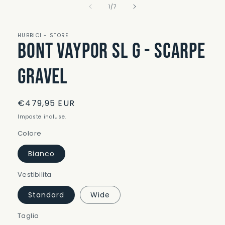
su
multimediali
1
/
7
1
in
finestra
HUBBICI - STORE
modale
Bont Vaypor SL G - Scarpe
Gravel
Prezzo
€479,95 EUR
di
Imposte incluse.
listino
Colore
Bianco
Vestibilita
Standard
Wide
Taglia