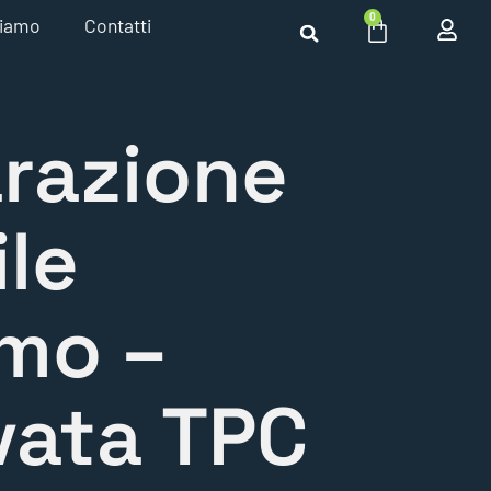
0
siamo
Contatti
razione
le
smo –
vata TPC