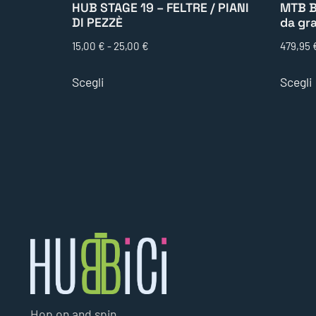
HUB STAGE 19 – FELTRE / PIANI
MTB B
DI PEZZÈ
da gr
15,00
€
-
25,00
€
479,95
Scegli
Scegli
Hop on and spin