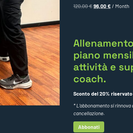
120,00
€
96,00
€
/ Month
Allenamento
piano mensil
attività e su
coach.
Sconto del 20% riservato 
* L’abbonamento si rinnova
cancellazione.
Abbonati